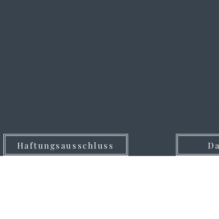
© 2022 by Vivien Dei
Haftungsausschluss
Da